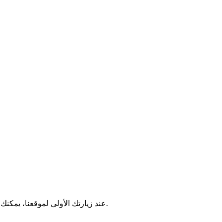
عند زيارتك الأولى لموقعنا، يمكنك اختيار أنواع ملفات الارتباط التي توافق عليها. يمكنك تغيير تفضيلاتك في أي وقت بالنقر على رابط إعدادات ملفات الارتباط في تذييل الصفحة.