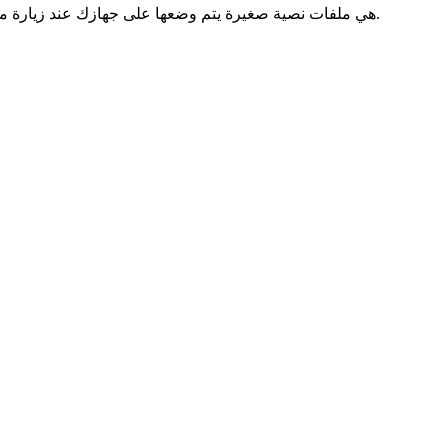
ملفات الارتباط (Cookies) هي ملفات نصية صغيرة يتم وضعها على جهازك عند زيارة موقعنا الإلكتروني. تُستخدم على نطاق واسع لجعلمواقع الويب تعمل بكفاءة أكبر وتوفير المعلومات لأصحاب المواقع.