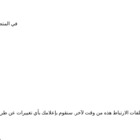
استخدم إعدادات "عدم التعقب" (Not Track
إذا كان لديك أسئلة حول استخدامنا لملفات الارتباط، ي